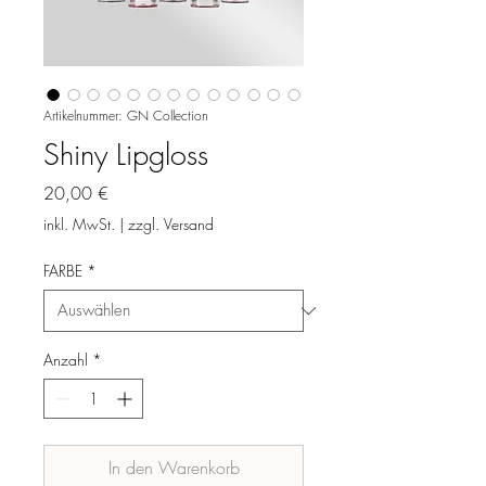
Artikelnummer: GN Collection
Shiny Lipgloss
Preis
20,00 €
inkl. MwSt.
|
zzgl. Versand
FARBE
*
Anzahl
*
In den Warenkorb