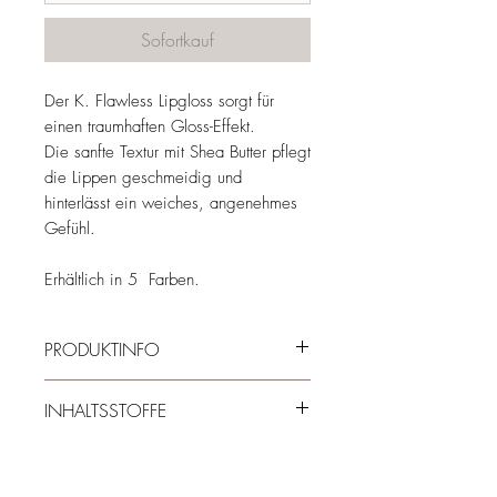
Sofortkauf
Der K. Flawless Lipgloss sorgt für
einen traumhaften Gloss-Effekt.
Die sanfte Textur mit Shea Butter pflegt
die Lippen geschmeidig und
hinterlässt ein weiches, angenehmes
Gefühl.
Erhältlich in 5 Farben.
PRODUKTINFO
Deckkraft: stark
INHALTSSTOFFE
Finish: glossy
Produkteigenschaften:
Diisostearyl malate, Bis-Diglyceryl
hochpigmentiert, feuchtigkeitsspendend,
Polyacyladipate-2,Octyldodecanol,
pflegend