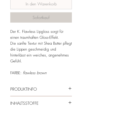
In den Warenkorb
Sofortkauf
Der K. Flawless Lipgloss sorgt für
einen traumhaften Gloss-Effekt.
Die sanfte Textur mit Shea Butter pflegt
die Lippen geschmeidig und
hinterlässt ein weiches, angenehmes
Gefühl.
FARBE:
flawless brown
PRODUKTINFO
Deckkraft: stark
INHALTSSTOFFE
Finish: Glossy
Produkteigenschaften:
Inhaltsstoffe: Diisostearyl malate, Bis-
hochpigmentiert, feuchtigkeitsspendend,